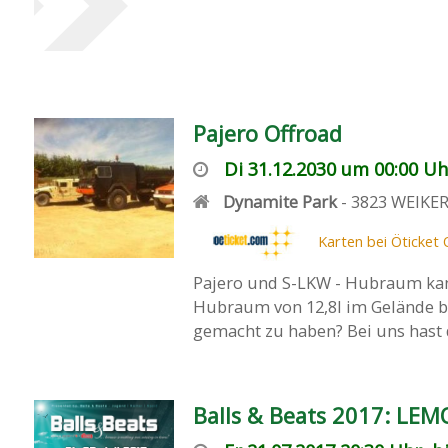
Pajero Offroad
Di 31.12.2030 um 00:00 Uh
Dynamite Park
-
3823
WEIKE
Karten bei Öticket 
Pajero und S-LKW - Hubraum kan
Hubraum von 12,8l im Gelände b
gemacht zu haben? Bei uns hast d
Balls & Beats 2017: LEM