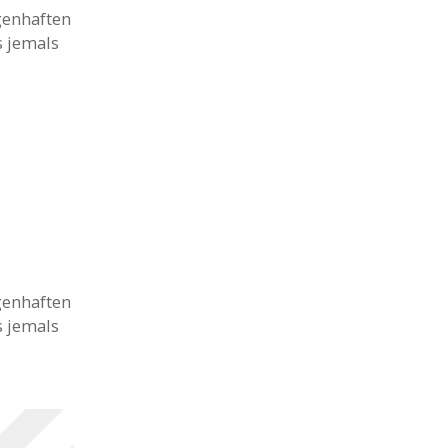
genhaften
s jemals
genhaften
s jemals