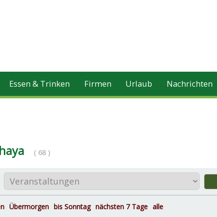
Essen & Trinken
Firmen
Urlaub
Nachrichten
Thaya
( 68 )
en
Übermorgen
bis Sonntag
nächsten 7 Tage
alle