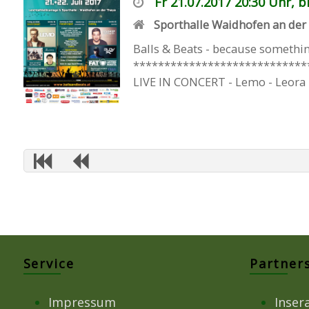
Fr 21.07.2017 20:30 Uhr, b
Sporthalle Waidhofen an der
Balls & Beats - because somethi
*******************************
LIVE IN CONCERT - Lemo - Leora - 
Service
Partner
Impressum
Inser