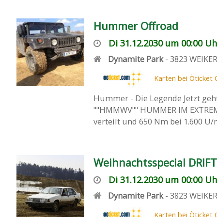
Hummer Offroad
Di 31.12.2030 um 00:00 Uh
Dynamite Park
-
3823
WEIKE
Karten bei Öticket 
Hummer - Die Legende Jetzt geht
""HMMWV"" HUMMER IM EXTREMEN
verteilt und 650 Nm bei 1.600 U/
Weihnachtsspecial DRIFT
Di 31.12.2030 um 00:00 Uh
Dynamite Park
-
3823
WEIKE
Karten bei Öticket 