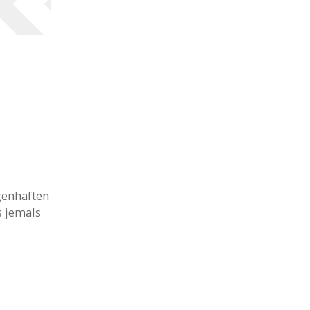
genhaften
s jemals