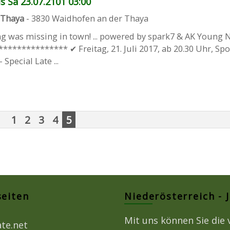
is Sa 23.07.2101 03:00
 Thaya
-
3830
Waidhofen an der Thaya
ng was missing in town! ... powered by spark7 & AK Young 
************ ✔ Freitag, 21. Juli 2017, ab 20.30 Uhr, Spor
Special Late ...
1
2
3
4
5
seiten
Niederösterreich - 
Mit uns können Sie die 
ate.net