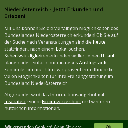
Niederösterreich - Jetzt Erkunden und
Erleben!
Mit uns können Sie die vielfältigen Möglichkeiten des
Bundeslandes Niederösterreich erkunden! Ob Sie auf
der Suche nach Veranstaltungen sind die
heute
stattfinden, nach einem
Lokal
suchen,
Sehenswürdigkeiten
erkunden wollen, einen
Urlaub
planen oder einfach nur ein neues
Ausflugsziele
kennenlernen möchten, wir präsentieren Ihnen die
vielen Möglichkeiten für Ihre Freizeitgestaltung im
Bundesland Niederösterreich
Abgerundet wird das Informationsangebot mit
Inseraten
, einem
Firmenverzeichnis
und weiteren
nützlichen Informationen.
Wir verwenden Cookies!
Wenn Sie diese
OK
Diese Seite ist ein Projekt der
JetztMedien.com