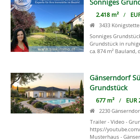
Sonniges Grunds
2.418 m²
/
EUR
3433
Königstette
Sonniges Grundstück
Grundstück in ruhige
ca. 874 m² Bauland, d
Gänserndorf Sü
Grundstück
677 m²
/
EUR 2
2230
Gänserndor
Trailer - Video - Gr
https://youtube.com/
Musterhaus - Gänser