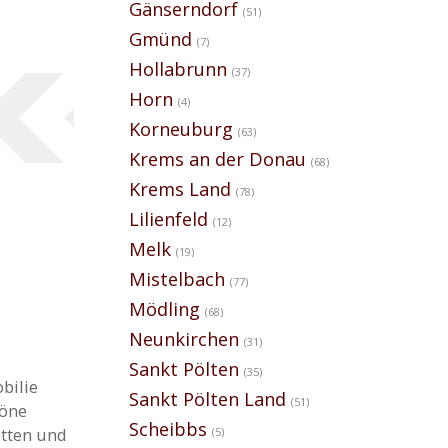
Gänserndorf
(51)
Gmünd
(7)
Hollabrunn
(37)
Horn
(4)
Korneuburg
(63)
Krems an der Donau
(68)
Krems Land
(78)
Lilienfeld
(12)
Melk
(19)
Mistelbach
(77)
Mödling
(68)
Neunkirchen
(31)
Sankt Pölten
(35)
bilie
Sankt Pölten Land
(51)
höne
Scheibbs
etten und
(5)