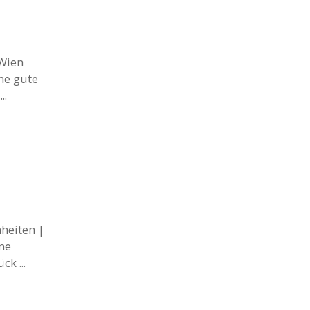
 Wien
ne gute
..
heiten |
ne
k ...