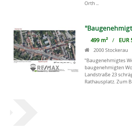
Orth ...
"Baugenehmigt
499 m²
/
EUR 5
2000
Stockerau
"Baugenehmigtes Wo
baugenehmigten Woh
Landstraße 23 schrä
Rathausplatz. Zum Ba