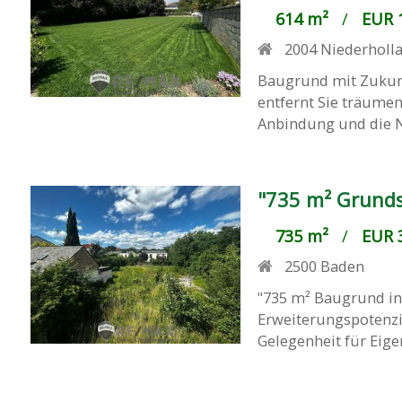
614 m²
/
EUR 1
2004
Niederholl
Baugrund mit Zukunf
entfernt Sie träume
Anbindung und die Nä
"735 m² Grund
735 m²
/
EUR 3
2500
Baden
"735 m² Baugrund in
Erweiterungspotenzi
Gelegenheit für Eige