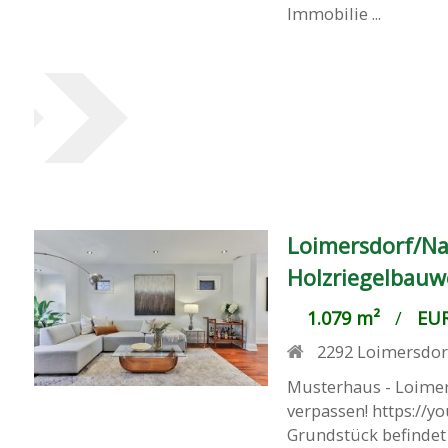
Immobilie ...
Loimersdorf/Na
Holzriegelbauw
1.079 m²
/
EUR
2292
Loimersdor
Musterhaus - Loimer
verpassen! https://
Grundstück befindet