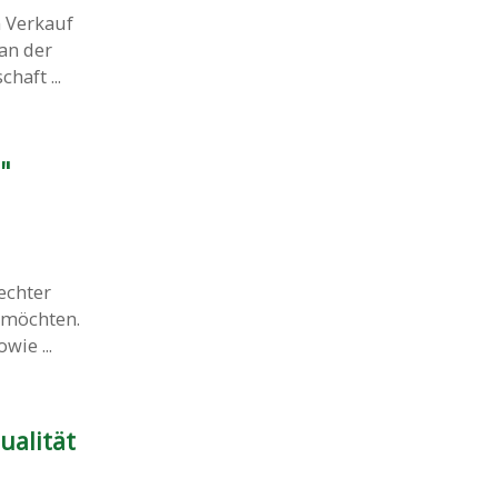
 Verkauf
an der
aft ...
"
echter
 möchten.
ie ...
ualität