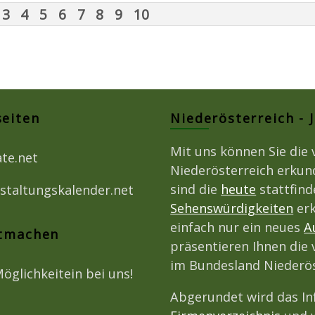
3
4
5
6
7
8
9
10
seiten
Niederösterreich - 
Mit uns können Sie die 
ate.net
Niederösterreich erkun
sind die
heute
stattfin
staltungskalender.net
Sehenswürdigkeiten
erk
einfach nur ein neues
A
itmachen
präsentieren Ihnen die 
im Bundesland Niederös
Möglichkeitein bei uns!
Abgerundet wird das I