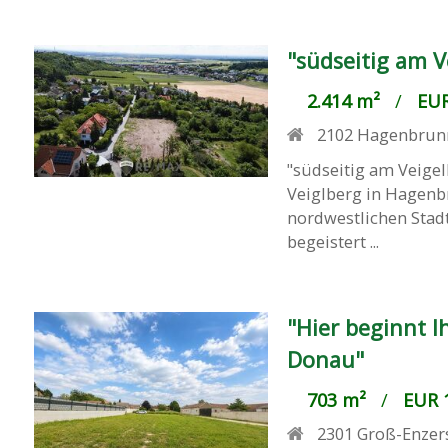
"südseitig am V
2.414 m²
/
EUR
2102
Hagenbrun
"südseitig am Veige
Veiglberg in Hagenb
nordwestlichen Stad
begeistert ...
"Hier beginnt 
Donau"
703 m²
/
EUR 1
2301
Groß-Enzer