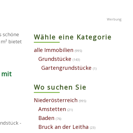
s schöne
Wähle eine Kategorie
 m² bietet
alle Immobilien
(995)
Grundstücke
(143)
Gartengrundstücke
(1)
 mit
Wo suchen Sie
Niederösterreich
(995)
Amstetten
(21)
Baden
(76)
ndstück -
Bruck an der Leitha
(23)