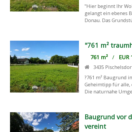
"Hier beginnt Ihr W
gelangt ein ebenes B
Donau. Das Grundstüc
"761 m² traumh
761 m²
/
EUR 1
3435
Pischelsdor
?761 m² Baugrund in 
Geheimtipp für alle
Die naturnahe Umgeb
Baugrund vor d
vereint