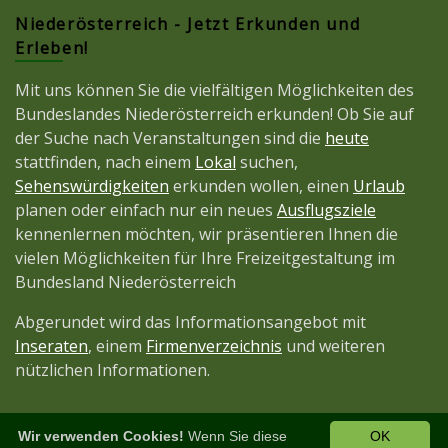
Niederösterreich - Jetzt Erkunden und
Erleben!
Mit uns können Sie die vielfältigen Möglichkeiten des
Bundeslandes Niederösterreich erkunden! Ob Sie auf
der Suche nach Veranstaltungen sind die
heute
stattfinden, nach einem
Lokal
suchen,
Sehenswürdigkeiten
erkunden wollen, einen
Urlaub
planen oder einfach nur ein neues
Ausflugsziele
kennenlernen möchten, wir präsentieren Ihnen die
vielen Möglichkeiten für Ihre Freizeitgestaltung im
Bundesland Niederösterreich
Abgerundet wird das Informationsangebot mit
Inseraten
, einem
Firmenverzeichnis
und weiteren
nützlichen Informationen.
Wir verwenden Cookies!
Wenn Sie diese
OK
Diese Seite ist ein Projekt der
JetztMedien.com