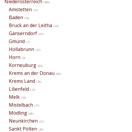
Niederösterreich
(995)
Amstetten
(21)
Baden
(76)
Bruck an der Leitha
(23)
Gänserndorf
(51)
Gmünd
(7)
Hollabrunn
(37)
Horn
(4)
Korneuburg
(63)
Krems an der Donau
(68)
Krems Land
(78)
Lilienfeld
(12)
Melk
(19)
Mistelbach
(77)
Mödling
(68)
Neunkirchen
(31)
Sankt Pölten
(35)