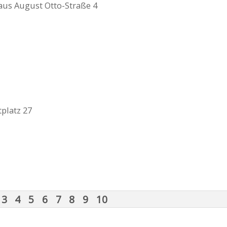
aus August Otto-Straße 4
platz 27
3
4
5
6
7
8
9
10