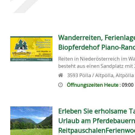
Wanderreiten, Ferienlage
Biopferdehof Piano-Ran
Reiten in Niederösterreich im Wa
besteht aus einen Sandplatz mit 2
3593
Pölla / Altpölla
,
Altpölla
Öffnungszeiten Heute :
09:00
Erleben Sie erholsame Ta
Urlaub am Pferdebauernh
ReitpauschalenFerienwoc