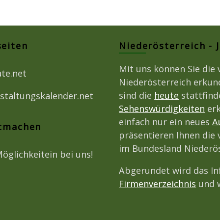
seiten
Niederösterreich - 
Mit uns können Sie die 
ate.net
Niederösterreich erkun
sind die
heute
stattfin
staltungskalender.net
Sehenswürdigkeiten
erk
einfach nur ein neues
A
itmachen
präsentieren Ihnen die 
im Bundesland Niederös
Möglichkeitein bei uns!
Abgerundet wird das I
Firmenverzeichnis
und w