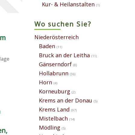
Kur- & Heilanstalten
(1)
Wo suchen Sie?
am
Niederösterreich
Baden
(11)
Bruck an der Leitha
(11)
nlage
Gänserndorf
(8)
Hollabrunn
(36)
Horn
(4)
Korneuburg
(2)
Krems an der Donau
(5)
Krems Land
n
(97)
Mistelbach
(14)
Mödling
en,
(5)