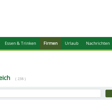
Essen & Trinken
Firmen
Urlaub
Nachrichten
eich
( 238 )