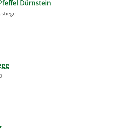
feffel Dürnstein
stiege
egg
0
*