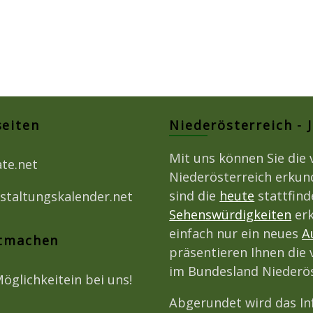
seiten
Niederösterreich - 
Mit uns können Sie die 
ate.net
Niederösterreich erkun
sind die
heute
stattfin
staltungskalender.net
Sehenswürdigkeiten
erk
einfach nur ein neues
A
itmachen
präsentieren Ihnen die 
im Bundesland Niederös
Möglichkeitein bei uns!
Abgerundet wird das I